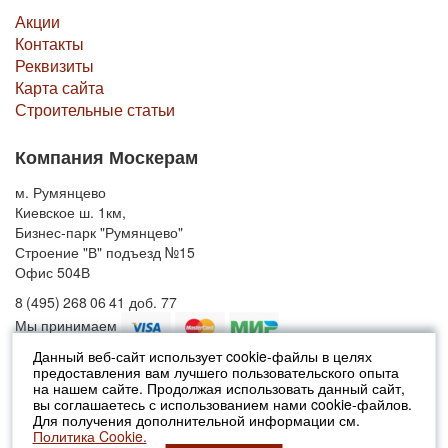
Акции
Контакты
Реквизиты
Карта сайта
Строительные статьи
Компания Москерам
м. Румянцево
Киевское ш. 1км,
Бизнес-парк "Румянцево"
Строение "В" подъезд №15
Офис 504В
8 (495) 268 06 41 доб. 77
Мы принимаем
Данный веб-сайт использует cookie-файлы в целях
предоставления вам лучшего пользовательского опыта
© 2010-2026 Москерам
на нашем сайте. Продолжая использовать данный сайт,
Указанные на сайте цены не являются публичной офертой (ст.435 ГК
вы соглашаетесь с использованием нами cookie-файлов.
РФ).
Для получения дополнительной информации см.
Стоимость и наличие товара просьба уточнять в офисах продаж....
Политика Cookie.