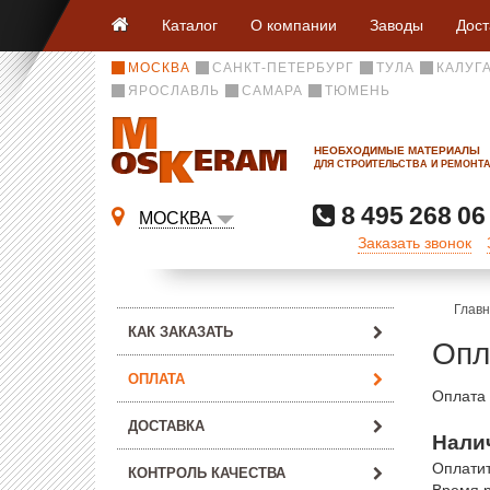
Каталог
О компании
Заводы
Дост
МОСКВА
САНКТ-ПЕТЕРБУРГ
ТУЛА
КАЛУГ
ЯРОСЛАВЛЬ
САМАРА
ТЮМЕНЬ
НЕОБХОДИМЫЕ МАТЕРИАЛЫ
ДЛЯ СТРОИТЕЛЬСТВА И РЕМОНТ
8 495 268 06
МОСКВА
Заказать звонок
Глав
КАК ЗАКАЗАТЬ
Опл
ОПЛАТА
Оплата 
ДОСТАВКА
Нали
Оплатит
КОНТРОЛЬ КАЧЕСТВА
Время р