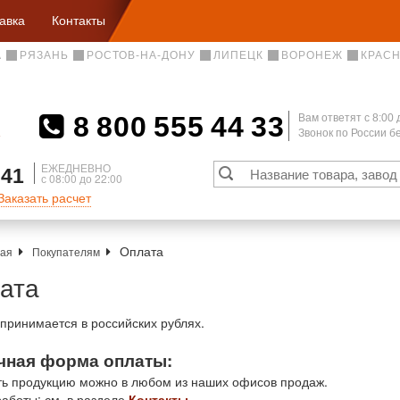
авка
Контакты
А
РЯЗАНЬ
РОСТОВ-НА-ДОНУ
ЛИПЕЦК
ВОРОНЕЖ
КРАС
8 800 555 44 33
Вам ответят c 8:00 
Звонок по России 
А
ЕЖЕДНЕВНО
 41
с 08:00 до 22:00
Заказать расчет
Оплата
ная
Покупателям
ата
принимается в российских рублях.
чная форма оплаты:
ь продукцию можно в любом из наших офисов продаж.
аботы: см. в разделе
Контакты