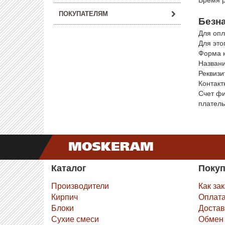
ПОКУПАТЕЛЯМ
Безн
Для опл
Для это
Форма ю
Названи
Реквиз
Контакт
Счет фи
плател
Каталог
Поку
Производители
Как за
Кирпич
Оплат
Блоки
Достав
Сухие смеси
Обмен 