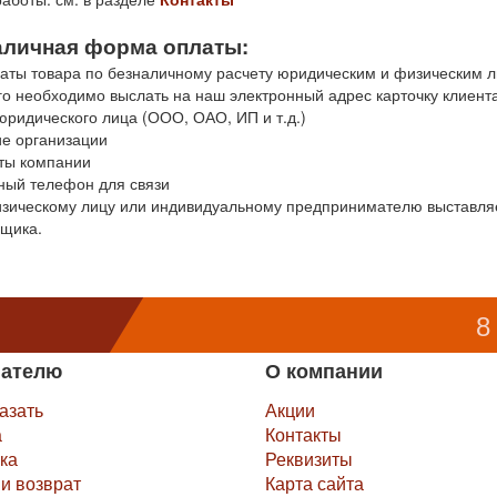
аличная форма оплаты:
аты товара по безналичному расчету юридическим и физическим ли
го необходимо выслать на наш электронный адрес карточку клиента
ридического лица (ООО, ОАО, ИП и т.д.)
е организации
иты компании
ный телефон для связи
зическому лицу или индивидуальному предпринимателю выставля
ьщика.
8
пателю
О компании
казать
Акции
а
Контакты
ка
Реквизиты
и возврат
Карта сайта