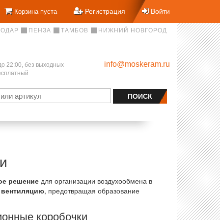
Регистрация
Войти
Корзина пуста
НОДАР
ПЕНЗА
ТАМБОВ
НИЖНИЙ НОВГОРОД
info@moskeram.ru
до 22:00, без выходных
бесплатный
и
ое решение
для организации воздухообмена в
 вентиляцию
, предотвращая образование
ионные коробочки