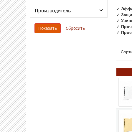
✓
Эффе
Производитель
✓
Защи
✓
Унив
✓
Проч
✓
Прос
Сорти