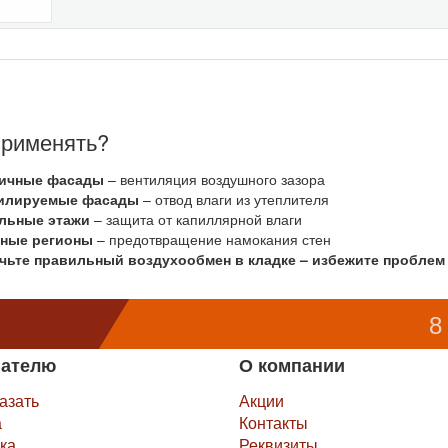
применять?
ичные фасады
– вентиляция воздушного зазора
илируемые фасады
– отвод влаги из утеплителя
льные этажи
– защита от капиллярной влаги
ные регионы
– предотвращение намокания стен
чьте правильный воздухообмен в кладке – избежите проблем
8
пателю
О компании
казать
Акции
а
Контакты
ка
Реквизиты