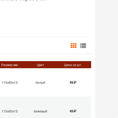
Размер мм
Цвет
Цена за шт.
49
115x60x13
белый
49
115x60x13
бежевый