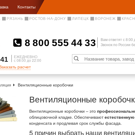
авка
Контакты
А
РЯЗАНЬ
РОСТОВ-НА-ДОНУ
ЛИПЕЦК
ВОРОНЕЖ
КРАС
8 800 555 44 33
Вам ответят c 8:00 
Звонок по России 
А
ЕЖЕДНЕВНО
 41
с 08:00 до 22:00
Заказать расчет
Вентиляционные коробочки
иляция
Вентиляционные коробочк
Вентиляционные коробочки – это
профессиональн
облицовочной кладке. Обеспечивают
естественную
конденсата и продлевая срок службы фасада.
5 причин выбрать наши вентиляц