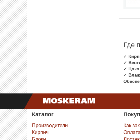
Где 
✓
Кирп
✓
Вент
✓
Цоко
✓
Влаж
Обеспе
Каталог
Поку
Производители
Как за
Кирпич
Оплат
Блоки
Достав