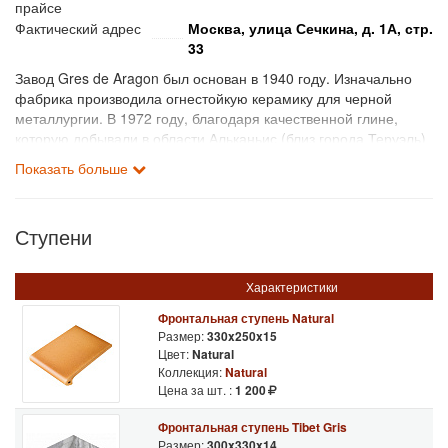
прайсе
Фактический адрес
Москва, улица Сечкина, д. 1А, стр.
33
Завод Gres de Aragon был основан в 1940 году. Изначально
фабрика производила огнестойкую керамику для черной
металлургии. В 1972 году, благодаря качественной глине,
которую добывали в области Альканьис (близ города Теруэль)
и усовершенствованной системе обжига изделий,
Показать больше
предприятие смогло запустить производство
экструдированной плитки из керамики, которую использовали
для облицовки пола и стен.
Ступени
Залог успеха Gres de Aragon – применение самых передовых
технологий в процессе производства. Каждое изделие,
Характеристики
выпускаемое фабрикой уникально, качественно и надежно.
Ассортимент предприятия исчисляется внушительными
Фронтальная ступень Natural
Размер:
330x250x15
цифрами.
Цвет:
Natural
Коллекция:
Natural
Вся продукция Gres de Aragon прочна и долговечна, что
Цена за шт. :
1 200
позволяет использовать ее как во внутренней, так и во
внешней отделке зданий и помещений.
Фронтальная ступень Tibet Gris
Размер:
300x330x14