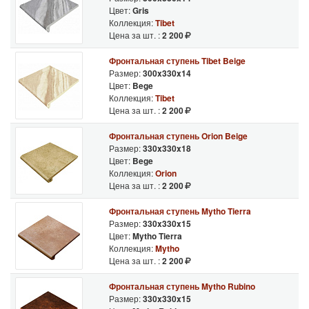
Плитка не теряет свой свежий вид даже по прошествии многих
Цвет:
Gris
лет эксплуатации.
Коллекция:
Tibet
Именно это позволяет компании Gres de Aragon пользоваться
Цена за шт. :
2 200
успехом у потребителя и хранить безупречную репутацию.
Фронтальная ступень Tibet Beige
Размер:
300x330x14
К слову, после ввода в эксплуатацию завода в Алкоризе
Цвет:
Bege
(область Теруэла), производственные мощности фирмы
Коллекция:
Tibet
выросли до 10 тысяч кв.м. продукции ежедневно.
Цена за шт. :
2 200
Gres de Aragon прочно держит позиции лидирующей
Фронтальная ступень Orion Beige
компании на строительном рынке Испании.
Размер:
330x330x18
Цвет:
Bege
Коллекция:
Orion
Цена за шт. :
2 200
Фронтальная ступень Mytho Tierra
Размер:
330x330x15
Цвет:
Mytho Tierra
Коллекция:
Mytho
Цена за шт. :
2 200
Фронтальная ступень Mytho Rubino
Размер:
330x330x15