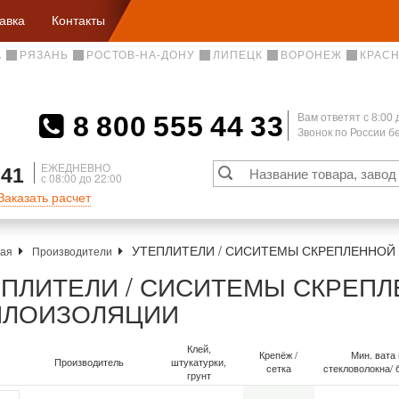
авка
Контакты
А
РЯЗАНЬ
РОСТОВ-НА-ДОНУ
ЛИПЕЦК
ВОРОНЕЖ
КРАС
8 800 555 44 33
Вам ответят c 8:00 
Звонок по России 
А
ЕЖЕДНЕВНО
 41
с 08:00 до 22:00
Заказать расчет
УТЕПЛИТЕЛИ / СИСИТЕМЫ СКРЕПЛЕННОЙ
ная
Производители
ЕПЛИТЕЛИ / СИСИТЕМЫ СКРЕП
ПЛОИЗОЛЯЦИИ
Клей,
Крепёж /
Мин. вата 
Производитель
штукатурки,
сетка
стекловолокна/ 
грунт