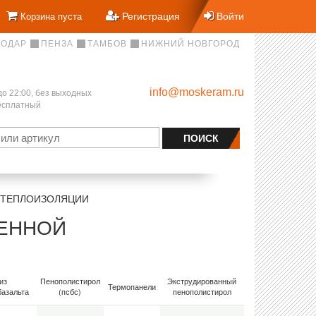
Регистрация
Войти
Корзина пуста
НОДАР
ПЕНЗА
ТАМБОВ
НИЖНИЙ НОВГОРОД
info@moskeram.ru
до 22:00, без выходных
бесплатный
 ТЕПЛОИЗОЛЯЦИИ
ЛЕННОЙ
из
Пенополистирол
Экструдированный
Термопанели
базальта
(псбс)
пенополистирол