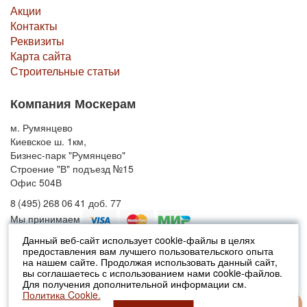
Акции
Контакты
Реквизиты
Карта сайта
Строительные статьи
Компания Москерам
м. Румянцево
Киевское ш. 1км,
Бизнес-парк "Румянцево"
Строение "В" подъезд №15
Офис 504В
8 (495) 268 06 41 доб. 77
Мы принимаем
Данный веб-сайт использует cookie-файлы в целях
предоставления вам лучшего пользовательского опыта
© 2010-2026 Москерам
на нашем сайте. Продолжая использовать данный сайт,
Указанные на сайте цены не являются публичной офертой (ст.435 ГК
вы соглашаетесь с использованием нами cookie-файлов.
РФ).
Для получения дополнительной информации см.
Стоимость и наличие товара просьба уточнять в офисах продаж....
Политика Cookie.