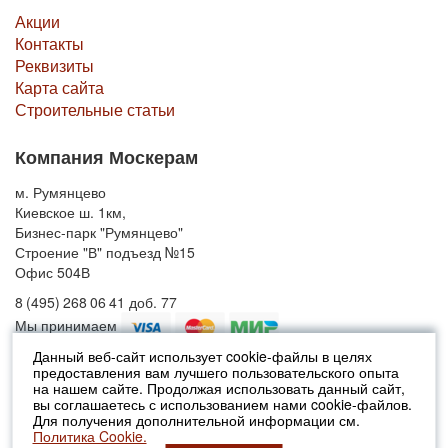
Акции
Контакты
Реквизиты
Карта сайта
Строительные статьи
Компания Москерам
м. Румянцево
Киевское ш. 1км,
Бизнес-парк "Румянцево"
Строение "В" подъезд №15
Офис 504В
8 (495) 268 06 41 доб. 77
Мы принимаем
Данный веб-сайт использует cookie-файлы в целях
предоставления вам лучшего пользовательского опыта
© 2010-2026 Москерам
на нашем сайте. Продолжая использовать данный сайт,
Указанные на сайте цены не являются публичной офертой (ст.435 ГК
вы соглашаетесь с использованием нами cookie-файлов.
РФ).
Для получения дополнительной информации см.
Стоимость и наличие товара просьба уточнять в офисах продаж....
Политика Cookie.