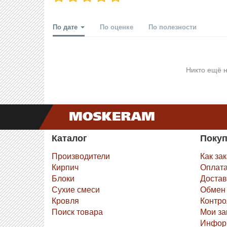
По дате
По оценке
По полезности
Никто ещё н
Каталог
Поку
Производители
Как за
Кирпич
Оплат
Блоки
Достав
Сухие смеси
Обмен 
Кровля
Контро
Поиск товара
Мои за
Инфор