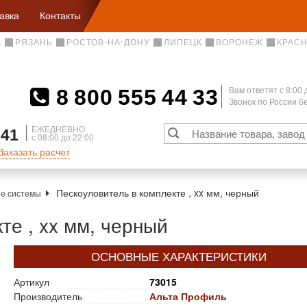
авка
Контакты
А
РЯЗАНЬ
РОСТОВ-НА-ДОНУ
ЛИПЕЦК
ВОРОНЕЖ
КРАС
8 800 555 44 33
Вам ответят c 8:00 
Звонок по России 
А
ЕЖЕДНЕВНО
 41
с 08:00 до 22:00
Заказать расчет
Пескоуловитель в комплекте , xx мм, черный
е системы
те , xx мм, черный
ОСНОВНЫЕ ХАРАКТЕРИСТИКИ
Артикул
73015
Производитель
Альта Профиль