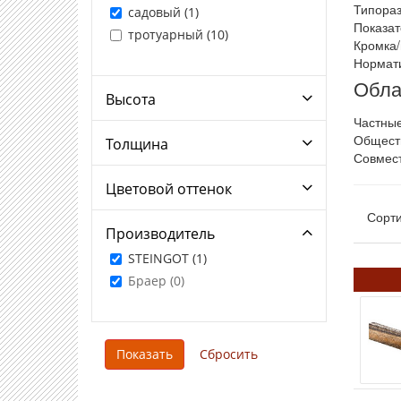
Типораз
садовый (
1
)
Показат
тротуарный (
10
)
Кромка/
Нормати
Обла
Высота
Частные
Обществ
Толщина
Совмест
Цветовой оттенок
Сорти
Производитель
STEINGOT (
1
)
Браер (
0
)