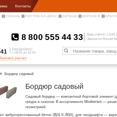
авка
Контакты
А
РЯЗАНЬ
РОСТОВ-НА-ДОНУ
ЛИПЕЦК
ВОРОНЕЖ
КРАС
8 800 555 44 33
Вам ответят c 8:00 
Звонок по России 
А
ЕЖЕДНЕВНО
 41
с 08:00 до 22:00
Заказать расчет
Бордюр садовый
Бордюр садовый
Садовый бордюр — компактный бортовой элемент д
грядок и газонов. В ассортименте Moskeram — реше
геометрией.
л: вибропрессованный бетон (B22.5–B30); для ландшафта — вариа