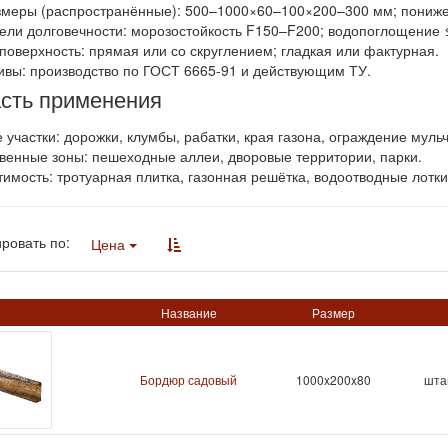
меры (распространённые): 500–1000×60–100×200–300 мм; пониже
ели долговечности: морозостойкость F150–F200; водопоглощение ≤
поверхность: прямая или со скруглением; гладкая или фактурная.
вы: производство по ГОСТ 6665-91 и действующим ТУ.
сть применения
 участки: дорожки, клумбы, рабатки, края газона, ограждение мульч
енные зоны: пешеходные аллеи, дворовые территории, парки.
имость: тротуарная плитка, газонная решётка, водоотводные лотк
ровать по:
Цена
Название
Размер
Бордюр садовый
1000x200x80
шта