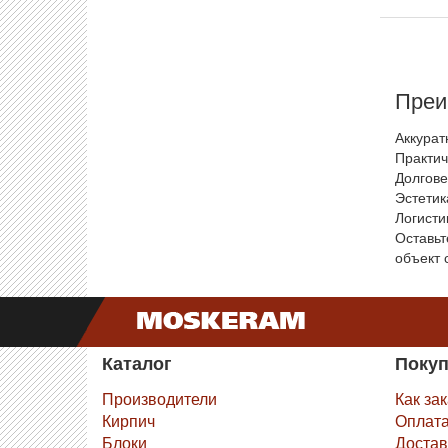
Преи
Аккурат
Практич
Долгове
Эстетик
Логисти
Оставьт
объект 
Каталог
Поку
Производители
Как за
Кирпич
Оплат
Блоки
Достав