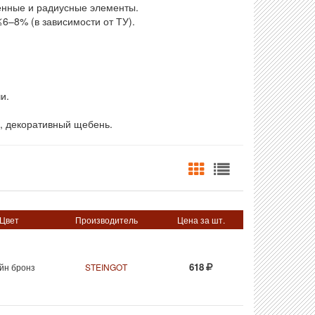
нные и радиусные элементы.
6–8% (в зависимости от ТУ).
и.
и, декоративный щебень.
Цвет
Производитель
Цена за шт.
618
йн бронз
STEINGOT