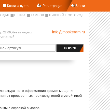
Регистрация
Войти
Корзина пуста
НОДАР
ПЕНЗА
ТАМБОВ
НИЖНИЙ НОВГОРОД
info@moskeram.ru
до 22:00, без выходных
бесплатный
ля аккуратного оформления кромок мощения,
ния от проверенных производителей с устойчивой
нты с окраской в массе.