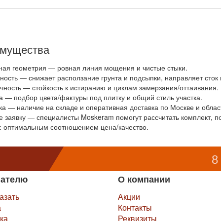
мущества
ная геометрия — ровная линия мощения и чистые стыки.
ность — снижает расползание грунта и подсыпки, направляет сток 
чность — стойкость к истиранию и циклам замерзания/оттаивания.
а — подбор цвета/фактуры под плитку и общий стиль участка.
ка — наличие на складе и оперативная доставка по Москве и облас
е заявку — специалисты Moskeram помогут рассчитать комплект, 
с оптимальным соотношением цена/качество.
8
пателю
О компании
казать
Акции
а
Контакты
ка
Реквизиты