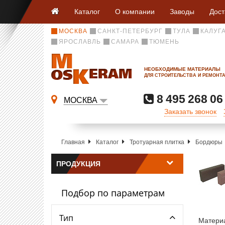
Каталог
О компании
Заводы
Дост
МОСКВА
САНКТ-ПЕТЕРБУРГ
ТУЛА
КАЛУГ
ЯРОСЛАВЛЬ
САМАРА
ТЮМЕНЬ
НЕОБХОДИМЫЕ МАТЕРИАЛЫ
ДЛЯ СТРОИТЕЛЬСТВА И РЕМОНТ
8 495 268 06
МОСКВА
Заказать звонок
Главная
Каталог
Тротуарная плитка
Бордюры
ПРОДУКЦИЯ
Подбор по параметрам
Тип
Материа