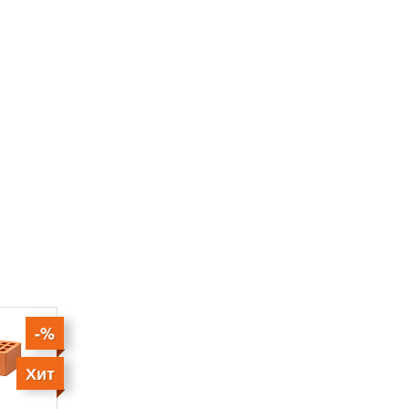
-%
Хит