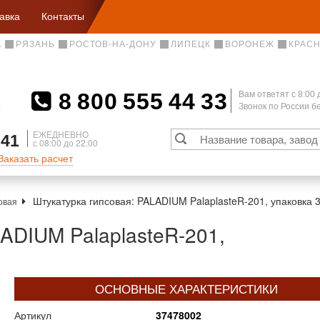
авка
Контакты
А
РЯЗАНЬ
РОСТОВ-НА-ДОНУ
ЛИПЕЦК
ВОРОНЕЖ
КРАС
8 800 555 44 33
Вам ответят c 8:00 
Звонок по России 
А
ЕЖЕДНЕВНО
 41
с 08:00 до 22:00
Заказать расчет
Штукатурка гипсовая: PALADIUM PalaplasteR-201, упаковка 3
овая
ADIUM PalaplasteR-201,
ОСНОВНЫЕ ХАРАКТЕРИСТИКИ
Артикул
37478002