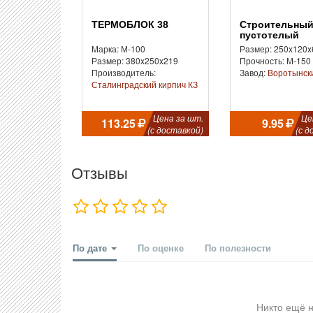
ТЕРМОБЛОК 38
Строительный
пустотелый
Марка: М-100
Размер: 250x120x
Размер: 380x250x219
Прочность: М-150
Производитель:
Завод:
Воротынск
Сталинградский кирпич КЗ
Цена за шт.
Це
113.25
9.95
(с доставкой)
(с д
Отзывы
По дате
По оценке
По полезности
Никто ещё н