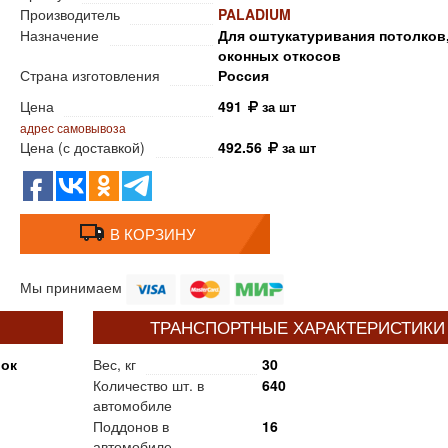
Производитель
PALADIUM
Назначение
Для оштукатуривания потолков,
оконных откосов
Страна изготовления
Россия
Цена
491
за шт
адрес самовывоза
Цена (с доставкой)
492.56
за шт
В КОРЗИНУ
Мы принимаем
ТРАНСПОРТНЫЕ ХАРАКТЕРИСТИКИ
шок
Вес, кг
30
Количество шт. в
640
автомобиле
Поддонов в
16
автомобиле