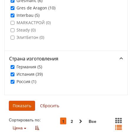
Gresmanc (
6
)
Gres de Aragon (
10
)
Interbau (
5
)
MARKAСТРОЙ (
0
)
Steady (
0
)
ЭлитБетон (
0
)
Страна изготовления
Германия (
5
)
Испания (
39
)
Россия (
1
)
Сортировать по:
1
2
Все
Цена