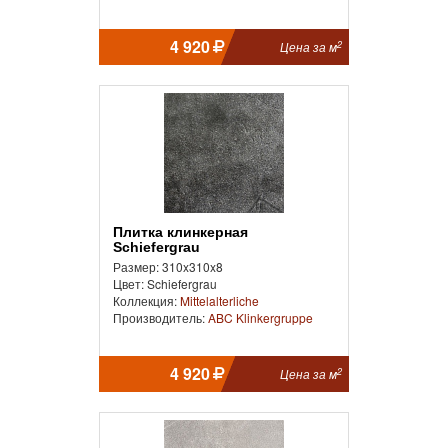
4 920
2
Цена за м
Плитка клинкерная
Schiefergrau
Размер: 310x310x8
Цвет: Schiefergrau
Коллекция:
Mittelalterliche
Производитель:
ABC Klinkergruppe
4 920
2
Цена за м