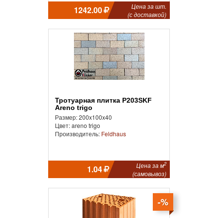
Цена за шт.
1242.00
(с доставкой)
Тротуарная плитка P203SKF
Areno trigo
Размер: 200x100x40
Цвет: areno trigo
Производитель:
Feldhaus
2
Цена за м
1.04
(самовывоз)
-%