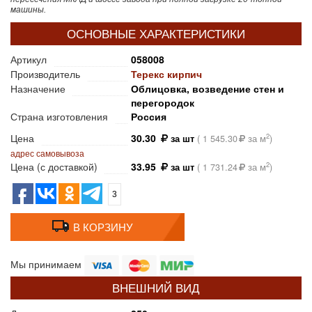
машины.
ОСНОВНЫЕ ХАРАКТЕРИСТИКИ
Артикул
058008
Производитель
Терекс кирпич
Назначение
Облицовка, возведение стен и
перегородок
Страна изготовления
Россия
Цена
30.30
2
за шт
(
1 545.30
за м
)
адрес самовывоза
Цена (с доставкой)
33.95
2
за шт
(
1 731.24
за м
)
3
В КОРЗИНУ
Мы принимаем
ВНЕШНИЙ ВИД