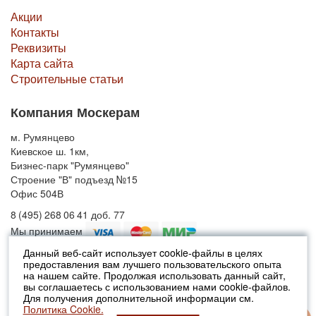
Акции
Контакты
Реквизиты
Карта сайта
Строительные статьи
Компания Москерам
м. Румянцево
Киевское ш. 1км,
Бизнес-парк "Румянцево"
Строение "В" подъезд №15
Офис 504В
8 (495) 268 06 41 доб. 77
Мы принимаем
Данный веб-сайт использует cookie-файлы в целях
предоставления вам лучшего пользовательского опыта
© 2010-2026 Москерам
на нашем сайте. Продолжая использовать данный сайт,
Указанные на сайте цены не являются публичной офертой (ст.435 ГК
вы соглашаетесь с использованием нами cookie-файлов.
РФ).
Для получения дополнительной информации см.
Стоимость и наличие товара просьба уточнять в офисах продаж....
Политика Cookie.