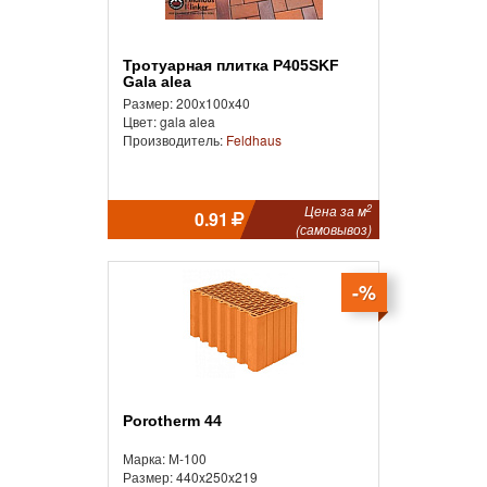
Тротуарная плитка P405SKF
Gala alea
Размер: 200x100x40
Цвет: gala alea
Производитель:
Feldhaus
2
Цена за м
0.91
(самовывоз)
-%
Porotherm 44
Марка: М-100
Размер: 440x250x219