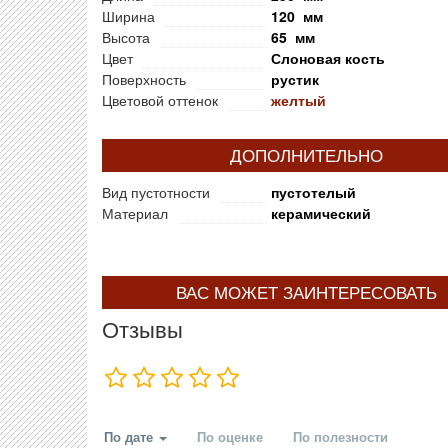
Ширина
120 мм
Высота
65 мм
Цвет
Слоновая кость
Поверхность
рустик
Цветовой оттенок
желтый
ДОПОЛНИТЕЛЬНО
Вид пустотности
пустотелый
Материал
керамический
ВАС МОЖЕТ ЗАИНТЕРЕСОВАТЬ
Отзывы
По дате
По оценке
По полезности