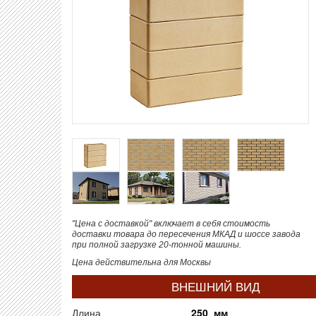
"Цена с доставкой" включает в себя стоимость
доставки товара до пересечения МКАД и шоссе завода
при полной загрузке 20-тонной машины.
Цена действительна для Москвы
ВНЕШНИЙ ВИД
Длина
250 мм