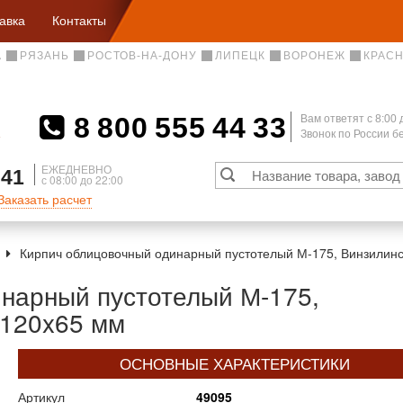
авка
Контакты
А
РЯЗАНЬ
РОСТОВ-НА-ДОНУ
ЛИПЕЦК
ВОРОНЕЖ
КРАС
8 800 555 44 33
Вам ответят c 8:00 
Звонок по России 
А
ЕЖЕДНЕВНО
 41
с 08:00 до 22:00
Заказать расчет
Кирпич облицовочный одинарный пустотелый М-175, Винзилинс
нарный пустотелый М-175,
x120x65 мм
ОСНОВНЫЕ ХАРАКТЕРИСТИКИ
Артикул
49095