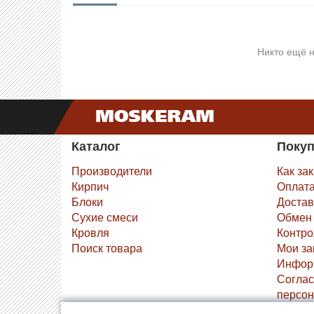
Никто ещё н
Каталог
Поку
Производители
Как за
Кирпич
Оплат
Блоки
Достав
Сухие смеси
Обмен 
Кровля
Контро
Поиск товара
Мои за
Инфор
Соглас
персон