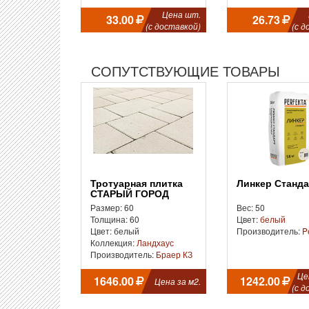
Цена шт.
33.00
26.73
(с доставкой)
(с д
СОПУТСТВУЮЩИЕ ТОВАРЫ
Тротуарная плитка
Линкер Станд
СТАРЫЙ ГОРОД
«ЛАНДХАУС»
Размер: 60
Вес: 50
Толщина: 60
Цвет:
белый
Цвет: белый
Производитель:
P
Коллекция:
Ландхаус
Производитель:
Браер КЗ
Це
1646.00
1242.00
Цена за м2.
(с д