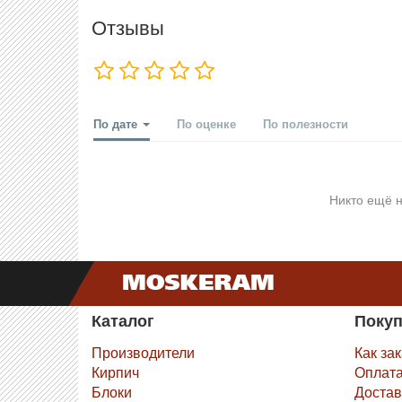
Отзывы
По дате
По оценке
По полезности
Никто ещё н
Каталог
Поку
Производители
Как за
Кирпич
Оплат
Блоки
Достав