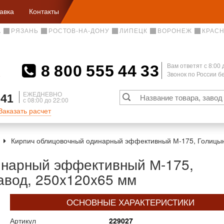
авка
Контакты
А
РЯЗАНЬ
РОСТОВ-НА-ДОНУ
ЛИПЕЦК
ВОРОНЕЖ
КРАС
8 800 555 44 33
Вам ответят c 8:00 
Звонок по России 
А
ЕЖЕДНЕВНО
 41
с 08:00 до 22:00
Заказать расчет
Кирпич облицовочный одинарный эффективный М-175, Голицын
инарный эффективный М-175,
авод, 250x120x65 мм
ОСНОВНЫЕ ХАРАКТЕРИСТИКИ
Артикул
229027