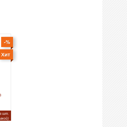
-%
Хит
З
а шт.
вкой)