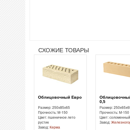
СХОЖИЕ ТОВАРЫ
Облицовочный Евро
Облицовочный Евро
0,5
Размер: 250x85x65
Размер: 250x65x6
Прочность: М-150
Прочность: М-150
Цвет: пшеничное лето
Цвет: соломенны
рустик
Завод:
Железного
Завод:
Керма