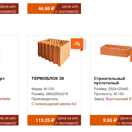
Цена шт.
Цена шт.
44.98
оставкой)
(с доставкой)
-%
арт
ТЕРМОБЛОК 38
Строительный
пустотелый
Марка: М-100
Размер: 250x120x65
Размер: 380x250x219
Прочность: М-150
erfekta
Производитель:
Завод:
Воротынский К
Сталинградский кирпич КЗ
на за шт.
Цена за шт.
Цена з
113.25
9.95
оставкой)
(с доставкой)
(с доста