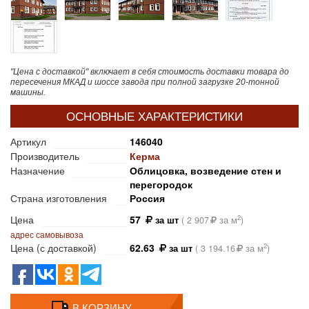
"Цена с доставкой" включает в себя стоимость доставки товара до
пересечения МКАД и шоссе завода при полной загрузке 20-тонной
машины.
ОСНОВНЫЕ ХАРАКТЕРИСТИКИ
Артикул
146040
Производитель
Керма
Назначение
Облицовка, возведение стен и
перегородок
Страна изготовления
Россия
Цена
57
2
за шт
(
2 907
за м
)
адрес самовывоза
Цена (с доставкой)
62.63
2
за шт
(
3 194.16
за м
)
В КОРЗИНУ