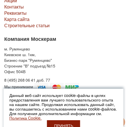
Акции
Контакты
Реквизиты
Карта сайта
Строительные статьи
Компания Москерам
м. Румянцево
Киевское ш. 1км,
Бизнес-парк "Румянцево"
Строение "В" подъезд №15
Офис 504В
8 (495) 268 06 41 доб. 77
Мы принимаем
Данный веб-сайт использует cookie-файлы в целях
предоставления вам лучшего пользовательского опыта
© 2010-2026 Москерам
на нашем сайте. Продолжая использовать данный сайт,
Указанные на сайте цены не являются публичной офертой (ст.435 ГК
вы соглашаетесь с использованием нами cookie-файлов.
РФ).
Для получения дополнительной информации см.
Стоимость и наличие товара просьба уточнять в офисах продаж....
Политика Cookie.
ПРИНЯТЬ