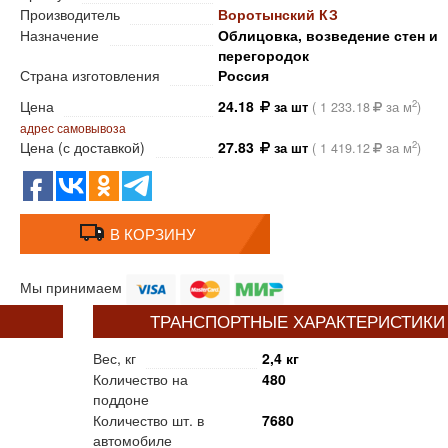
Производитель
Воротынский КЗ
Назначение
Облицовка, возведение стен и
перегородок
Страна изготовления
Россия
Цена
24.18
2
за шт
(
1 233.18
за м
)
адрес самовывоза
Цена (с доставкой)
27.83
2
за шт
(
1 419.12
за м
)
В КОРЗИНУ
Мы принимаем
ТРАНСПОРТНЫЕ ХАРАКТЕРИСТИКИ
Вес, кг
2,4 кг
Количество на
480
поддоне
Количество шт. в
7680
автомобиле