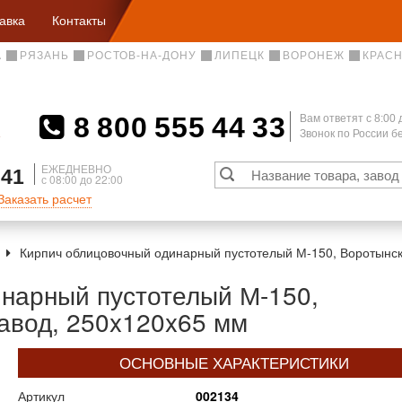
авка
Контакты
А
РЯЗАНЬ
РОСТОВ-НА-ДОНУ
ЛИПЕЦК
ВОРОНЕЖ
КРАС
8 800 555 44 33
Вам ответят c 8:00 
Звонок по России 
А
ЕЖЕДНЕВНО
 41
с 08:00 до 22:00
Заказать расчет
Кирпич облицовочный одинарный пустотелый М-150, Воротынск
нарный пустотелый М-150,
авод, 250x120x65 мм
ОСНОВНЫЕ ХАРАКТЕРИСТИКИ
Артикул
002134