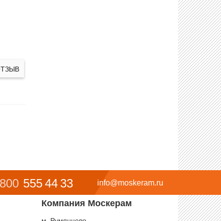
ОТЗЫВ
 800
555 44 33
info@moskeram.ru
Компания Москерам
м. Румянцево