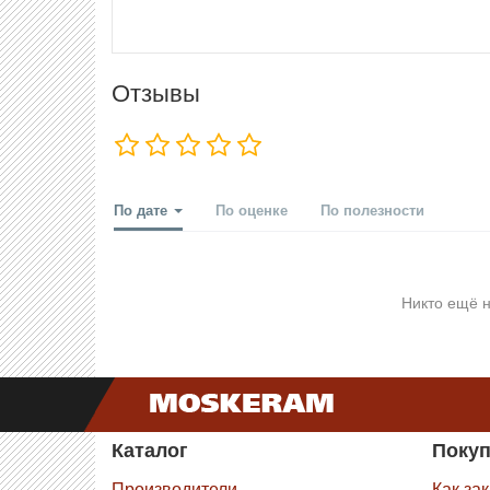
Отзывы
По дате
По оценке
По полезности
Никто ещё н
Каталог
Поку
Производители
Как за