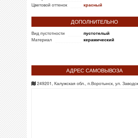
Цветовой оттенок
красный
ДОПОЛНИТЕЛЬНО
Вид пустотности
пустотелый
Материал
керамический
АДРЕС САМОВЫВОЗА
249201, Калужская обл., п.Воротынск, ул. Заводск