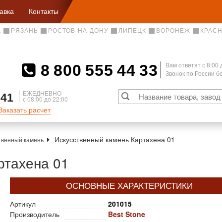
авка
Контакты
А
РЯЗАНЬ
РОСТОВ-НА-ДОНУ
ЛИПЕЦК
ВОРОНЕЖ
КРАС
8 800 555 44 33
Вам ответят c 8:00 
Звонок по России 
А
ЕЖЕДНЕВНО
 41
с 08:00 до 22:00
Заказать расчет
Искусственный камень Картахена 01
твенный камень
ртахена 01
ОСНОВНЫЕ ХАРАКТЕРИСТИКИ
Артикул
201015
Производитель
Best Stone