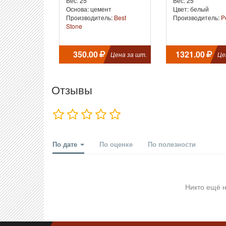
Вес: 25
Вес: 25
Основа: цемент
Цвет: белый
Производитель:
Best
Производитель:
P
Stone
350.00
1321.00
Цена за шт.
Це
Отзывы
По дате
По оценке
По полезности
Никто ещё н