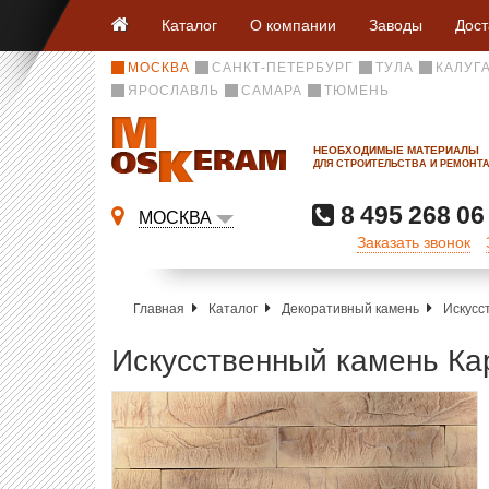
Каталог
О компании
Заводы
Дост
МОСКВА
САНКТ-ПЕТЕРБУРГ
ТУЛА
КАЛУГ
ЯРОСЛАВЛЬ
САМАРА
ТЮМЕНЬ
НЕОБХОДИМЫЕ МАТЕРИАЛЫ
ДЛЯ СТРОИТЕЛЬСТВА И РЕМОНТ
8 495 268 06
МОСКВА
Заказать звонок
Главная
Каталог
Декоративный камень
Искусс
Искусственный камень Ка