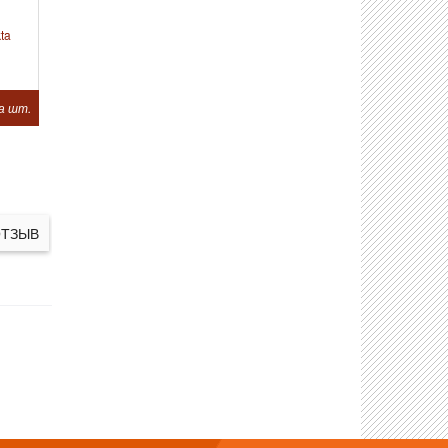
ta
а шт.
ОТЗЫВ