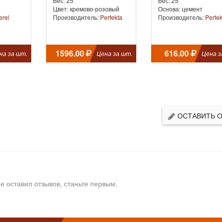
Вес: 25
Вес: 25
Цвет: кремово-розовый
Основа: цемент
erel
Производитель:
Perfekta
Производитель:
Perfek
1596.00
616.00
на за шт.
Цена за шт.
Цена з
ОСТАВИТЬ 
е оставил отзывов, станьте первым.