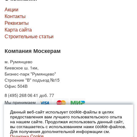
Акции
Контакты
Реквизиты
Карта сайта
Строительные статьи
Компания Москерам
м. Румянцево
Киевское ш. 1км,
Бизнес-парк "Румянцево"
Строение "В" подъезд №15
Офис 504В
8 (495) 268 06 41 доб. 77
Мы принимаем
Данный веб-сайт использует cookie-файлы в целях
предоставления вам лучшего пользовательского опыта
© 2010-2026 Москерам
на нашем сайте. Продолжая использовать данный сайт,
Указанные на сайте цены не являются публичной офертой (ст.435 ГК
вы соглашаетесь с использованием нами cookie-файлов.
РФ).
Для получения дополнительной информации см.
Стоимость и наличие товара просьба уточнять в офисах продаж....
Политика Cookie.