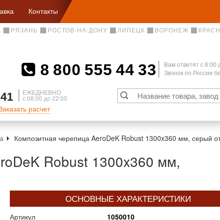
авка
Контакты
А
РЯЗАНЬ
РОСТОВ-НА-ДОНУ
ЛИПЕЦК
ВОРОНЕЖ
КРАС
8 800 555 44 33
Вам ответят c 8:00 
Звонок по России 
А
ЕЖЕДНЕВНО
 41
с 08:00 до 22:00
Заказать расчет
Композитная черепица AeroDeK Robust 1300x360 мм, серый о
ца
roDeK Robust 1300x360 мм,
ОСНОВНЫЕ ХАРАКТЕРИСТИКИ
Артикул
1050010