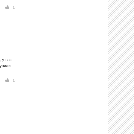
0
 у нас 
упили 
0