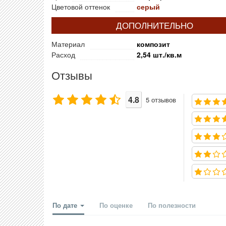
Цветовой оттенок
серый
ДОПОЛНИТЕЛЬНО
Материал
композит
Расход
2,54 шт./кв.м
Отзывы
4.8
5
отзывов
По дате
По оценке
По полезности