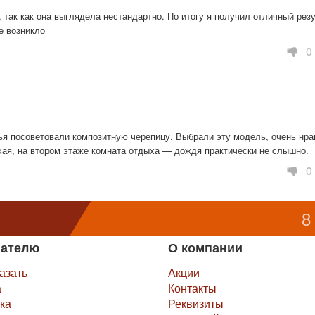
 так как она выглядела нестандартно. По итогу я получил отличный резул
е возникло
0
ья посоветовали композитную черепицу. Выбрали эту модель, очень нрав
ихая, на втором этаже комната отдыха — дождя практически не слышно.
0
8
пателю
О компании
казать
Акции
а
Контакты
ка
Реквизиты