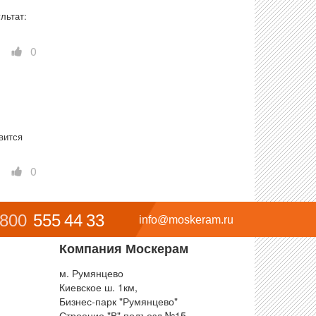
ьтат: 
0
ится 
0
 800
555 44 33
info@moskeram.ru
Компания Москерам
м. Румянцево
Киевское ш. 1км,
Бизнес-парк "Румянцево"
Строение "В" подъезд №15