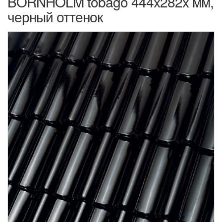
BORNHOLM tobago 444x282x мм,
черный оттенок