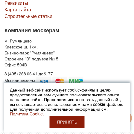
Реквизиты
Карта сайта
Строительные статьи
Компания Москерам
м. Румянцево
Киевское ш. 1км,
Бизнес-парк "Румянцево"
Строение "В" подъезд №15
Офис 504В
8 (495) 268 06 41 доб. 77
Мы принимаем
Данный веб-сайт использует cookie-файлы в целях
предоставления вам лучшего пользовательского опыта
© 2010-2026 Москерам
на нашем сайте. Продолжая использовать данный сайт,
Указанные на сайте цены не являются публичной офертой (ст.435 ГК
вы соглашаетесь с использованием нами cookie-файлов.
РФ).
Для получения дополнительной информации см.
Стоимость и наличие товара просьба уточнять в офисах продаж....
Политика Cookie.
ПРИНЯТЬ