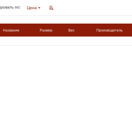
ровать по:
Цена
Название
Размер
Вес
Производитель