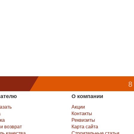
8
пателю
О компании
казать
Акции
а
Контакты
ка
Реквизиты
и возврат
Карта сайта
ль качества
Строительные статьи