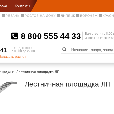
авка
Контакты
А
РЯЗАНЬ
РОСТОВ-НА-ДОНУ
ЛИПЕЦК
ВОРОНЕЖ
КРАС
8 800 555 44 33
Вам ответят c 8:00 
Звонок по России 
А
ЕЖЕДНЕВНО
 41
с 08:00 до 22:00
Заказать расчет
Лестничная площадка ЛП
лощадки
Лестничная площадка ЛП